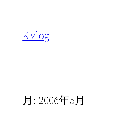
内
容
を
ス
K'zlog
キ
ッ
プ
月:
2006年5月