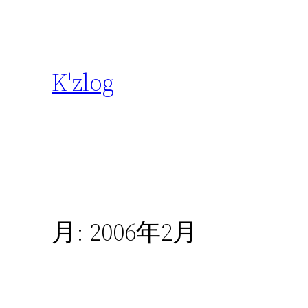
内
容
を
ス
K'zlog
キ
ッ
プ
月:
2006年2月