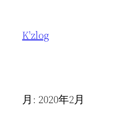
内
容
を
ス
K'zlog
キ
ッ
プ
月:
2020年2月