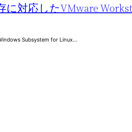
存に対応したVMware Workst
ows Subsystem for Linux…