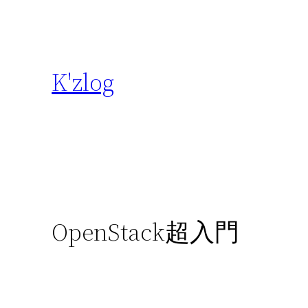
内
容
を
ス
K'zlog
キ
ッ
プ
OpenStack超入門