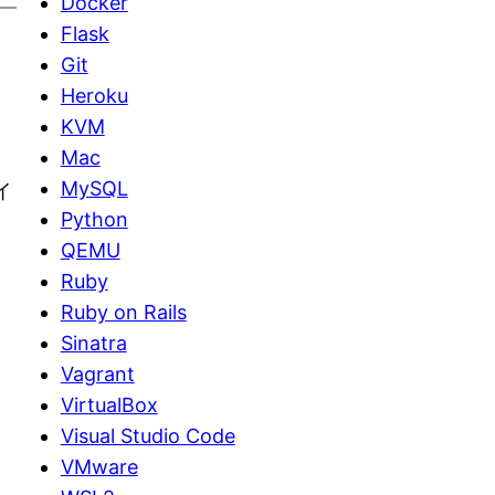
Docker
Flask
Git
Heroku
KVM
Mac
MySQL
イ
Python
QEMU
Ruby
Ruby on Rails
Sinatra
Vagrant
VirtualBox
Visual Studio Code
VMware